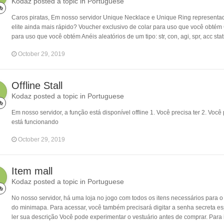
Kodaz posted a topic in
Portuguese
Caros piratas, Em nosso servidor Unique Necklace e Unique Ring representado
elite ainda mais rápido? Voucher exclusivo de colar para uso que você obtém C
para uso que você obtém Anéis aleatórios de um tipo: str, con, agi, spr, acc stat
October 29, 2019
Offline Stall
Kodaz posted a topic in
Portuguese
Em nosso servidor, a função está disponível offline 1. Você precisa ter 2. Você 
está funcionando
October 29, 2019
Item mall
Kodaz posted a topic in
Portuguese
No nosso servidor, há uma loja no jogo com todos os itens necessários para o 
do minimapa. Para acessar, você também precisará digitar a senha secreta es
ler sua descrição Você pode experimentar o vestuário antes de comprar. Para is