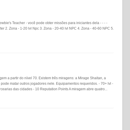
bie's Teacher - você pode obter missões para iniciantes dela - - - -
er 2. Zona - 1-20 lvl Npc 3. Zona - 20-40 lvl NPC 4. Zona - 40-60 NPC 5.
 a partir do nível 70. Existem três miragens: a Mirage Shaitan, a
ode matar outros jogadores nele. Equipamentos requeridos. - 70+ lvl -
arias das cidades - 10 Reputation Points A miragem abre quatro...