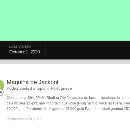
LAST VISITED
October 1, 2020
Máquina de Jackpot
Kodaz posted a topic in
Portuguese
Coordinates: 894, 3546 - Shaitan City A máquina de jackpot funciona de mane
caia no seu jackpot, não importa o que você tenha na foto, você receberá p
10,000 gold Parabéns! Você ganhou 15,000 gold Parabéns! Você ganhou 25,0
November 23, 2019