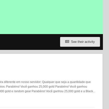
See their activity
ira diferente em nosso servidor: Qualquer que seja a quantidade que
rêmios: Parabéns! Você ganhou 25,000 gold Parabéns! Você ganhou
00 gold e random gear Parabéns! Você ganhou 25,000 gold e a Black...