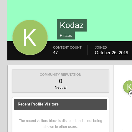
Kodaz
Pirates
CONTENT COUNT
JOINED
47
October 26, 2019
COMMUNITY REPUTATION
0
Neutral
Recent Profile Visitors
The recent visitors block is disabled and is not being
shown to other users.