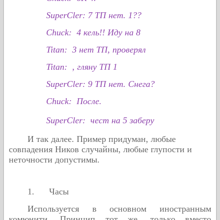
SuperCler: 7
ТП нет
.
1??
Chuck
: 4 кель!! Иду на 8
Titan
: 3 нет ТП, проверял
Titan
: , гляну ТП 1
SuperCler
: 9 ТП нет. Снега?
Chuck
: После.
SuperCler
: чест на 5 заберу
И так далее. Пример придуман, любые
совпадения Ников случайны, любые глупости и
неточности допустимы.
1.
Часы
Используется в основном иностранным
комюнити. Принцип тот же, только вместо