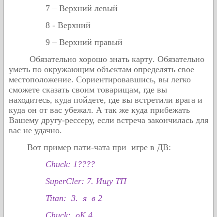
7 – Верхний левый
8 - Верхний
9 –
Верхний
правый
Обязательно
хорошо
знать
карту
.
Обязательно
уметь по окружающим объектам определять свое
местоположение. Сориентировавшись, вы легко
сможете сказать своим товарищам, где вы
находитесь, куда пойдете, где вы встретили врага и
куда он от вас убежал. А так же куда прибежать
Вашему другу-рессеру, если встреча закончилась для
вас не удачно.
Вот
пример
пати
-
чата
при
игре
в
ДВ
:
Chuck:
1
????
SuperCler: 7.
Ищу
ТП
Titan: 3.
я
в 2
Chuck:
оК 4
.